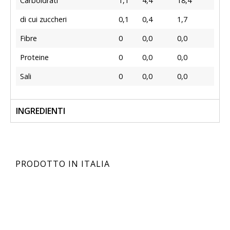
Carboidrati
1,1
4,4
18,4
di cui zuccheri
0,1
0,4
1,7
Fibre
0
0,0
0,0
Proteine
0
0,0
0,0
Sali
0
0,0
0,0
INGREDIENTI
PRODOTTO IN ITALIA