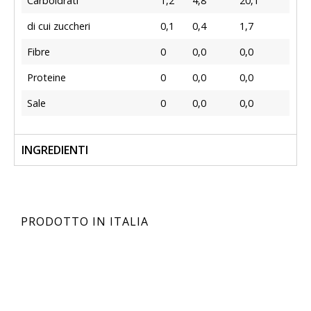
Carboidrati
1,2
4,8
20,1
di cui zuccheri
0,1
0,4
1,7
Fibre
0
0,0
0,0
Proteine
0
0,0
0,0
Sale
0
0,0
0,0
INGREDIENTI
PRODOTTO IN ITALIA