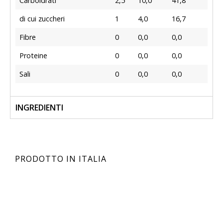
Carboidrati
2,5
10,0
41,8
di cui zuccheri
1
4,0
16,7
Fibre
0
0,0
0,0
Proteine
0
0,0
0,0
Sali
0
0,0
0,0
INGREDIENTI
PRODOTTO IN ITALIA