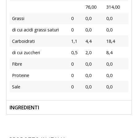
76,00
314,00
Grassi
0
0,0
0,0
di cui acidi grassi saturi
0
0,0
0,0
Carboidrati
1,1
4,4
18,4
di cui zuccheri
0,5
2,0
8,4
Fibre
0
0,0
0,0
Proteine
0
0,0
0,0
Sale
0
0,0
0,0
INGREDIENTI